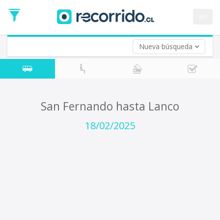
Fecha
de
en
Vuelta (opcional)
Ida
Fecha
de
Nueva búsqueda
Vuelta
San Fernando hasta Lanco
18/02/2025