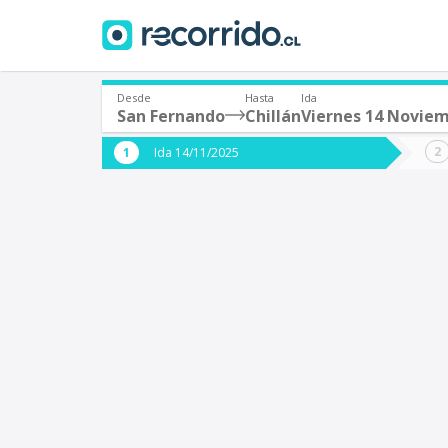
Desde
Hasta
Ida
San Fernando
Chillán
Viernes 14 Novie
¿De dónde partes?
¿A dón
Ida 14/11/2025
*
*
San Fernando
C
Origen
Destino