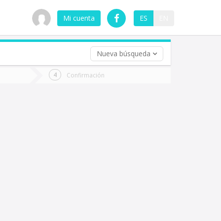
Mi cuenta
ES
EN
Nueva búsqueda
 (opcional)
Confirmación
ha
ta