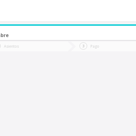
mbre
de quieres ir?
Ida
Vuelta
Asientos
Pago
*
Fec
hillán
Fecha
de
de
Vuel
Ida