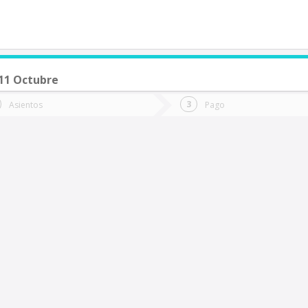
11 Octubre
de quieres ir?
Ida
Vuelta
Asientos
Pago
*
Fec
antiago
Fecha
de
de
Vuel
Ida