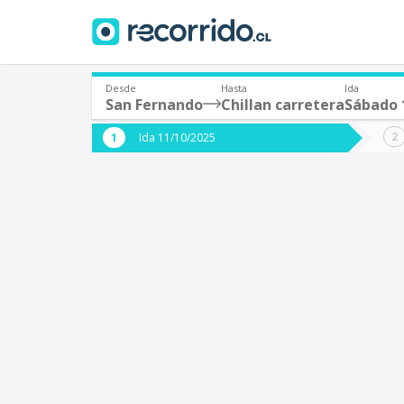
Desde
Hasta
Ida
San Fernando
Chillan carretera
Sábado 
¿De dónde partes?
¿A dón
Ida 11/10/2025
*
*
San Fernando
S
Origen
Destino