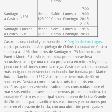
Cama
17:00
Santiago
desde
Salón
Lunes a
19:00
ETM
a Castro
$25.000
Cama
Domingo
20:15
21:15
Santiago
Queilen
desde
Semi
Lunes a
19:15
a Castro
Bus
$17.900
Cama
Domingo
20:00
Castro es una ciudad y comuna de la X
Región de Los Lagos
,
capital provincial del Archipiélago de Chiloé. La ciudad de Castro
se ubica a 1.198 kilometros de Santiago y 173 kilometros de
Puerto Montt. Esta isla es conocida por su maravillosa
naturaleza, albergar una cultura propia rica en mitos y leyendas,
junto con tradiciones como la minga. Castro es la tercera ciudad
más antigua con existencia continuada, fue fundada por Martín
Ruiz de Gamboa en 1567. Actualmente tiene más de 40 mil
habitantes. Destaca como atractivo turístico la existencia de
palafitos, que son viviendas tradicionales construidas sobre el
mar y sostenidas a través de numerosos pilares de madera. La
ciudad de Castro es el principal núcleo urbano de la Isla Grande
de Chiloé, ideal para planificar tus vacaciones y excursiones por
estar en el corazón de la isla, con una ubicación privilegiada y
variedad de servicios para el turista.