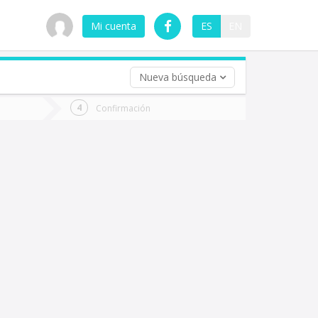
Mi cuenta
ES
EN
Nueva búsqueda
 (opcional)
Confirmación
ha
ta