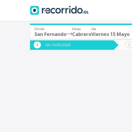
Desde
Hasta
Ida
San Fernando
Cabrero
Viernes 15 Mayo
¿De dónde partes?
¿A dón
Ida 15/05/2026
*
*
San Fernando
C
Origen
Destino