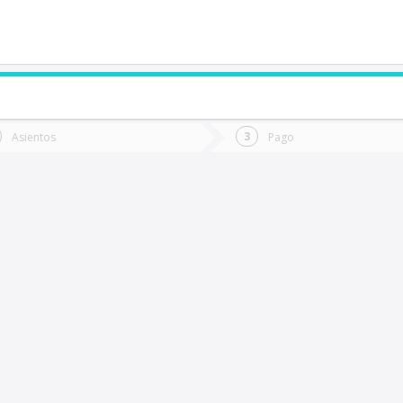
de quieres ir?
Ida
Vuelta
Asientos
Pago
*
Fec
abrero
Fecha
de
de
Vuel
Ida