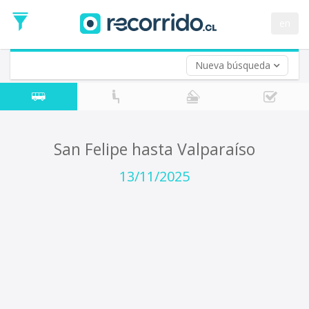
Fecha
de
en
Vuelta (opcional)
Ida
Fecha
de
Nueva búsqueda
Vuelta
San Felipe hasta Valparaíso
13/11/2025