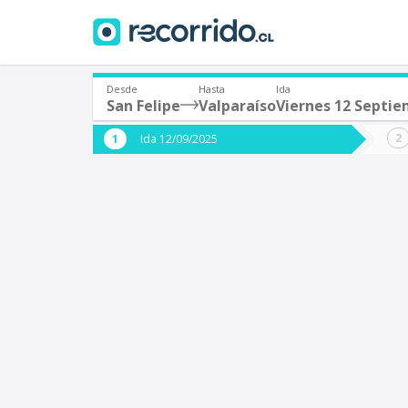
Desde
Hasta
Ida
San Felipe
Valparaíso
Viernes 12 Septi
¿De dónde partes?
¿A dón
Ida 12/09/2025
*
*
San Felipe
V
Origen
Destino