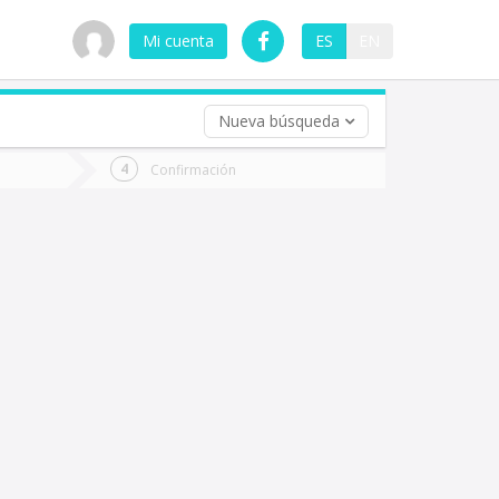
Mi cuenta
ES
EN
Nueva búsqueda
 (opcional)
Confirmación
ha
ta