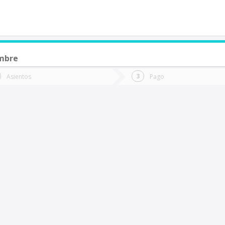
embre
de quieres ir?
Ida
Vuelta
Asientos
Pago
*
Fec
alparaíso
Fecha
de
de
Vuel
Ida