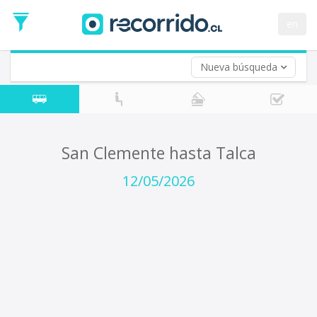
Fecha
de
en
Vuelta (opcional)
Ida
Fecha
de
Nueva búsqueda
Vuelta
San Clemente hasta Talca
12/05/2026