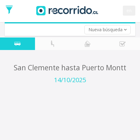
Fecha
de
en
Vuelta (opcional)
Ida
Fecha
de
Nueva búsqueda
Vuelta
San Clemente hasta Puerto Montt
14/10/2025