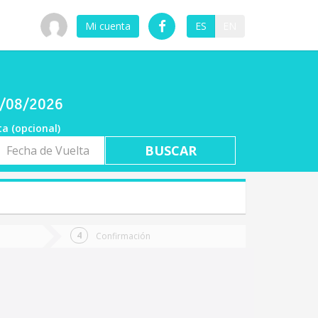
Mi cuenta
ES
EN
6/08/2026
ta (opcional)
a
ta
Confirmación