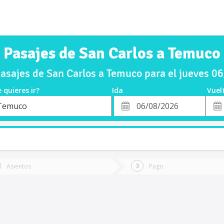
Pasajes de San Carlos a Temuco
asajes de San Carlos a Temuco para el jueves 0
 quieres ir?
Ida
Vuel
*
Fech
Temuco
o
Fecha
de
de
Vuel
Ida
Asientos
Pago