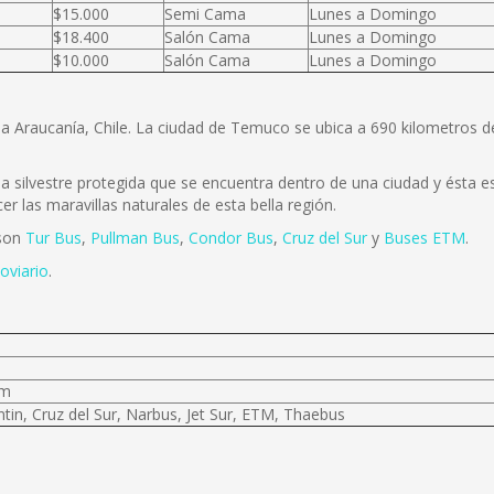
$15.000
Semi Cama
Lunes a Domingo
$18.400
Salón Cama
Lunes a Domingo
$10.000
Salón Cama
Lunes a Domingo
la Araucanía, Chile. La ciudad de Temuco se ubica a 690 kilometros 
 silvestre protegida que se encuentra dentro de una ciudad y ésta es 
r las maravillas naturales de esta bella región.
 son
Tur Bus
,
Pullman Bus
,
Condor Bus
,
Cruz del Sur
y
Buses ETM
.
oviario
.
km
tin, Cruz del Sur, Narbus, Jet Sur, ETM, Thaebus