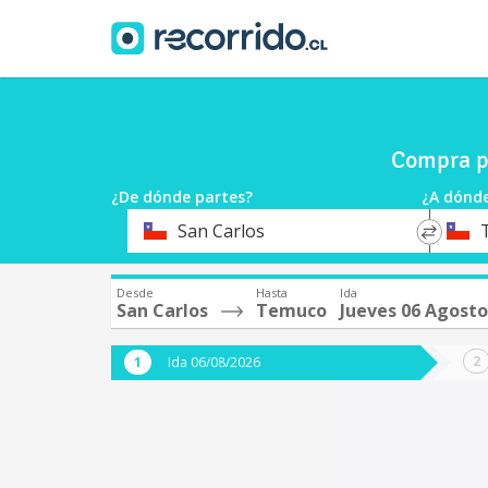
Compra p
¿De dónde partes?
¿A dónde
*
*
San Carlos
Origen
Destin
Desde
Hasta
Ida
San Carlos
Temuco
Jueves 06 Agosto
Ida 06/08/2026