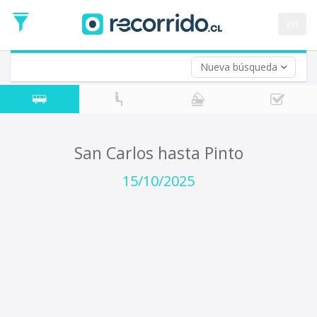
Fecha
de
en
Vuelta (opcional)
Ida
Fecha
de
Nueva búsqueda
Vuelta
San Carlos hasta Pinto
15/10/2025