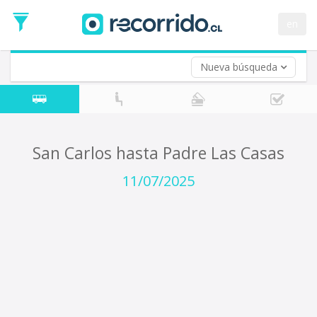
Fecha
de
en
Vuelta (opcional)
Ida
Fecha
de
Nueva búsqueda
Vuelta
San Carlos hasta Padre Las Casas
11/07/2025