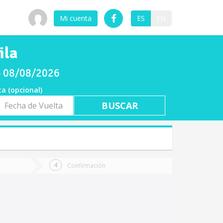
Mi cuenta
ES
EN
ila
do 08/08/2026
ta (opcional)
a
ta
Confirmación