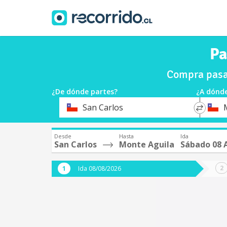
Pa
Compra pasaj
¿De dónde partes?
¿A dónde
*
*
San Carlos
Origen
Destin
Desde
Hasta
Ida
San Carlos
Monte Aguila
Sábado 08 
Ida 08/08/2026