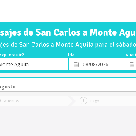
sajes de San Carlos a Monte Agu
es de San Carlos a Monte Aguila para el sába
 quieres ir?
Ida
Vuel
*
Fech
Monte Aguila
o
Fecha
de
de
Vuel
Ida
Agosto
Asientos
Pago