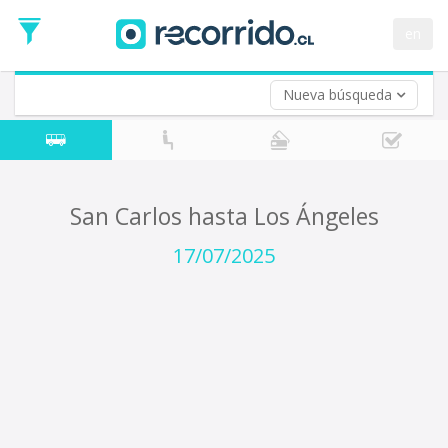
Fecha
de
en
Vuelta (opcional)
Ida
Fecha
de
Nueva búsqueda
Vuelta
San Carlos hasta Los Ángeles
17/07/2025