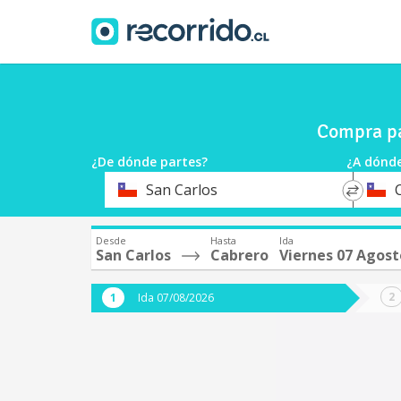
Compra pa
¿De dónde partes?
¿A dónde
*
*
San Carlos
Origen
Destin
Desde
Hasta
Ida
San Carlos
Cabrero
Viernes 07 Agost
Ida 07/08/2026