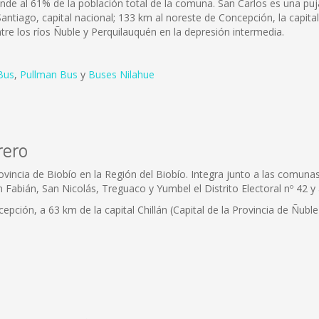
onde al 61% de la población total de la comuna. San Carlos es una p
antiago, capital nacional; 133 km al noreste de Concepción, la capital 
entre los ríos Ñuble y Perquilauquén en la depresión intermedia.
Bus
,
Pullman Bus
y
Buses Nilahue
rero
ovincia de Biobío en la Región del Biobío. Integra junto a las comu
n Fabián, San Nicolás, Treguaco y Yumbel el Distrito Electoral nº 42 y 
epción, a 63 km de la capital Chillán (Capital de la Provincia de Ñuble