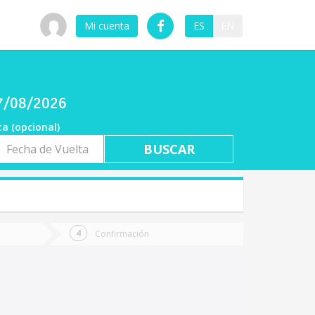
Mi cuenta
ES
EN
07/08/2026
ta (opcional)
a
ta
Confirmación