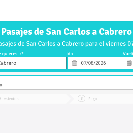
Pasajes de San Carlos a Cabrero
sajes de San Carlos a Cabrero para el viernes 
 quieres ir?
Ida
Vuel
*
Fech
Cabrero
o
Fecha
de
de
Vuel
Ida
o
Asientos
Pago