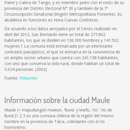
Paine y Calera de Tango, y es miembro junto con el resto de su
provinicia del Distrito Electoral N° 30 y también de la 7ª
Circunscripción Senatorial (Región Metropolitana Poniente). Su
alcaldesa en funciones es Nora Cuevas Contreras.
De acuerdo a los datos arrojados por el Censo realizado en
abril del 2012, San Bernardo tiene un total de 277.802
habitantes, los que se dividen en 136.300 hombres y 141.502
mujeres.1 La comuna está enmarcada por un interesante
contraste paisajístico, el que se enmarca en la convivencia de
un amplio sector urbano que cuenta con 241.138 habitantes,
con uno que conserva la vida rural, donde habitan un total de
5.624 personas. (2002)
Fuente:
Wikipedia
Información sobre la ciudad Maule
Maule (< mapudungún mawün, 'lluvia' y lewfü, 'río': 'río de
lluvia')1 2 3 es una comuna chilena de la región del mismo
nombre en la provincia de Talca, colindante con el río
homónimo.