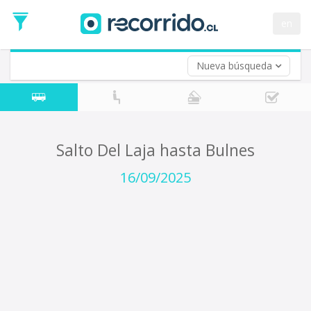
Fecha
de
en
Vuelta (opcional)
Ida
Fecha
de
Nueva búsqueda
Vuelta
Salto Del Laja hasta Bulnes
16/09/2025