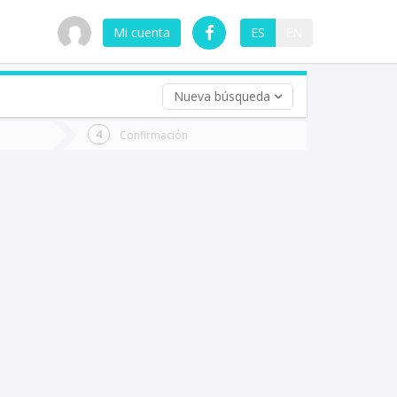
Mi cuenta
ES
EN
Nueva búsqueda
 (opcional)
Confirmación
ha
ta