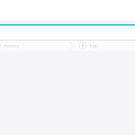
de quieres ir?
Ida
Vuelta
Asientos
Pago
*
Fec
Fecha
de
de
Vuel
Ida