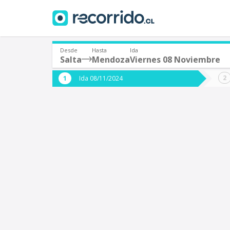
Desde
Hasta
Ida
Salta
Mendoza
Viernes 08 Noviembre
¿De dónde partes?
¿A dón
Ida 08/11/2024
*
*
Salta (Argentina)
Origen
Destino