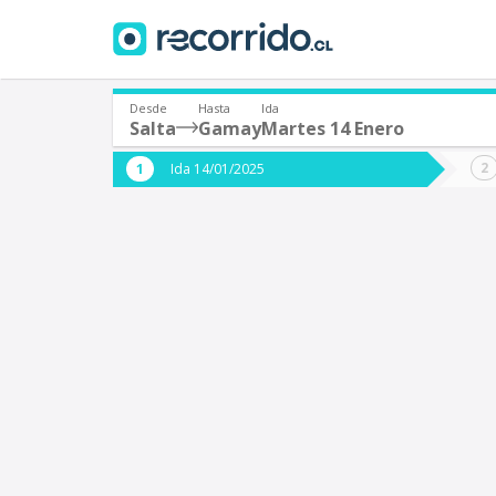
Desde
Hasta
Ida
Salta
Gamay
Martes 14 Enero
¿De dónde partes?
¿A dón
Ida 14/01/2025
*
*
Salta (Argentina)
S
Origen
Destino