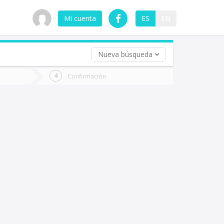
Mi cuenta
ES
EN
Nueva búsqueda
 (opcional)
Confirmación
ha
ta