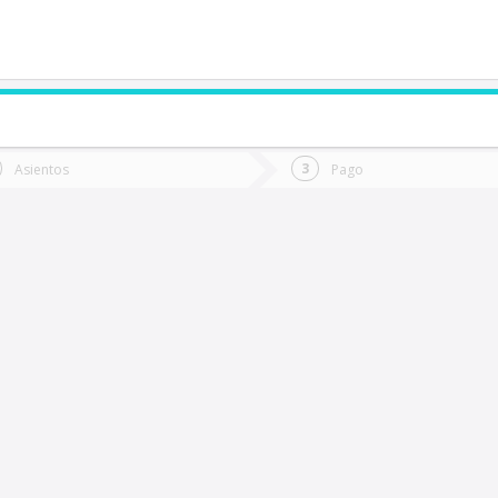
de quieres ir?
Ida
Vuelta
Asientos
Pago
*
Fec
antiago
Fecha
de
de
Vuel
Ida