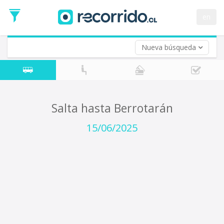
Fecha
de
en
Vuelta (opcional)
Ida
Fecha
de
Nueva búsqueda
Vuelta
Salta hasta Berrotarán
15/06/2025