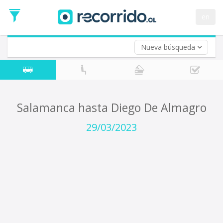
Fecha
de
en
Vuelta (opcional)
Ida
Fecha
de
Nueva búsqueda
Vuelta
Salamanca hasta Diego De Almagro
29/03/2023