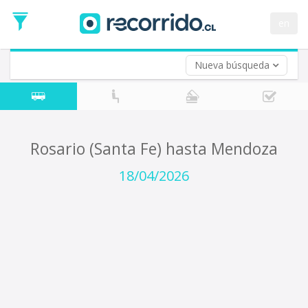
en
Nueva búsqueda
¿De dónde partes?
*
Rosario (Santa Fe) (Argentina)
Origen
¿A dónde quieres ir?
Rosario (Santa Fe) hasta Mendoza
*
Destino
18/04/2026
Ida
*
Fecha
de
Vuelta (opcional)
Ida
Fecha
de
Vuelta