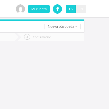
Mi cuenta
ES
EN
Nueva búsqueda
 (opcional)
Confirmación
ha
ta