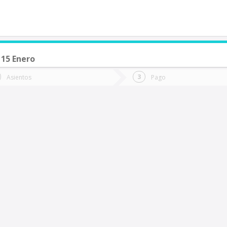
 15 Enero
de quieres ir?
Ida
Vuelta
Asientos
Pago
*
Fec
antiago
Fecha
de
de
Vuel
Ida