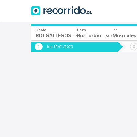
Desde
Hasta
Ida
RIO GALLEGOS
Rio turbio - scr
Miércoles
¿De dónde partes?
¿A dón
Ida 15/01/2025
*
*
RIO GALLEGOS (Argentina)
S
Origen
Destino