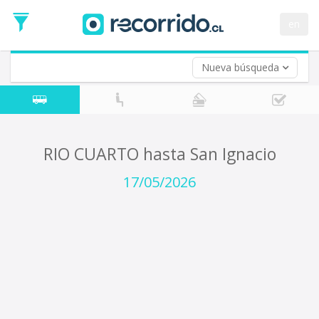
Fecha
de
en
Vuelta (opcional)
Ida
Fecha
de
Nueva búsqueda
Vuelta
RIO CUARTO hasta San Ignacio
17/05/2026