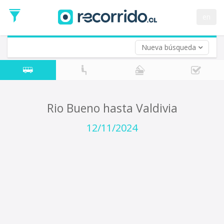
Fecha
de
en
Vuelta (opcional)
Ida
Fecha
de
Nueva búsqueda
Vuelta
Rio Bueno hasta Valdivia
12/11/2024