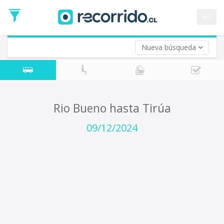
Fecha
de
en
Vuelta (opcional)
Ida
Fecha
de
Nueva búsqueda
Vuelta
Rio Bueno hasta Tirúa
09/12/2024