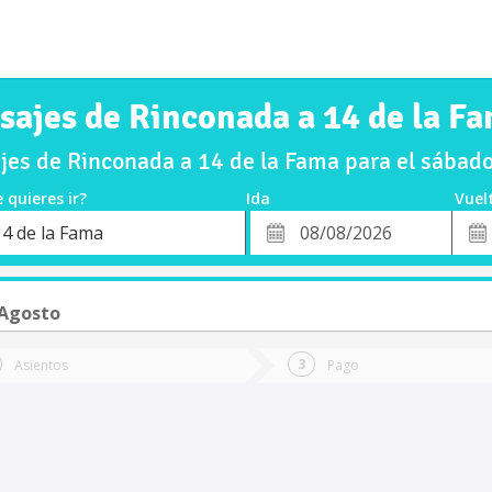
sajes de Rinconada a 14 de la F
es de Rinconada a 14 de la Fama para el sába
 quieres ir?
Ida
Vuel
*
Fech
14 de la Fama
o
Fecha
de
de
Vuel
Ida
 Agosto
Asientos
Pago