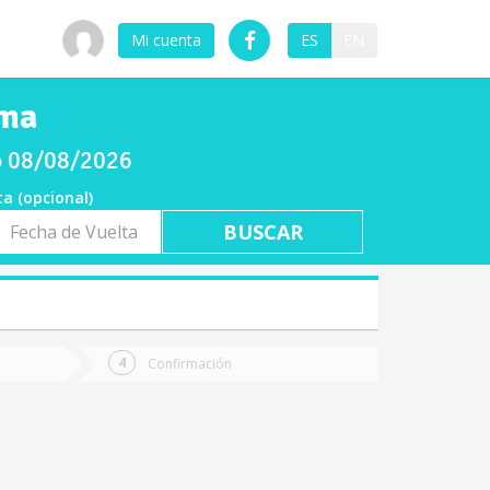
Mi cuenta
ES
EN
ama
do 08/08/2026
ta (opcional)
a
ta
Confirmación