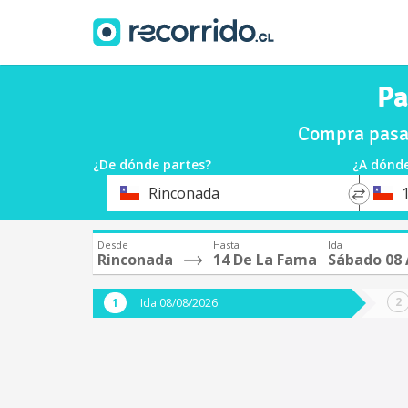
Pa
Compra pasaj
¿De dónde partes?
¿A dónde
*
*
Rinconada
Origen
Destin
Desde
Hasta
Ida
Rinconada
14 De La Fama
Sábado 08
Ida 08/08/2026