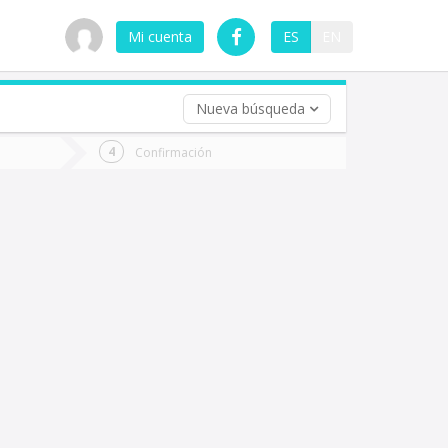
Mi cuenta
ES
EN
Nueva búsqueda
 (opcional)
Confirmación
ha
ta