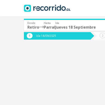
Desde
Hasta
Ida
Retiro
Parral
Jueves 18 Septiembre
¿De dónde partes?
¿A dón
Ida 18/09/2025
*
*
Retiro
P
Origen
Destino