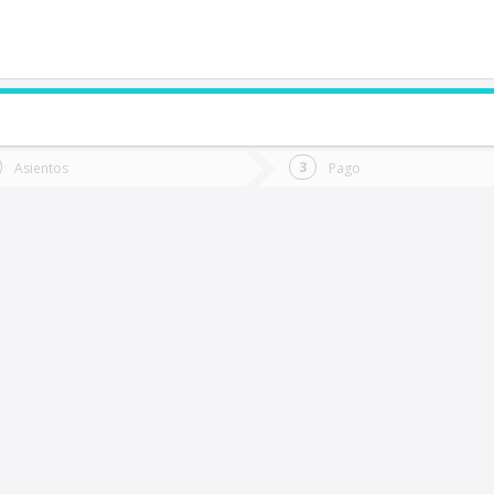
de quieres ir?
Ida
Vuelta
Asientos
Pago
*
Fec
arral
Fecha
de
de
Vuel
Ida