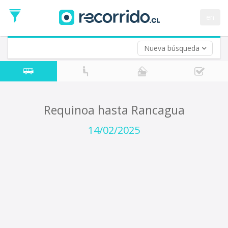
Fecha
de
en
Vuelta (opcional)
Ida
Fecha
de
Nueva búsqueda
Vuelta
Requinoa hasta Rancagua
14/02/2025