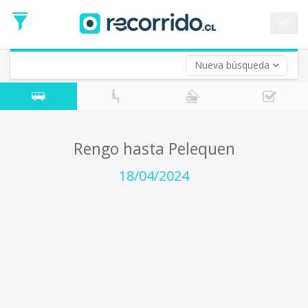
Fecha
de
en
Vuelta (opcional)
Ida
Fecha
de
Nueva búsqueda
Vuelta
Rengo hasta Pelequen
18/04/2024