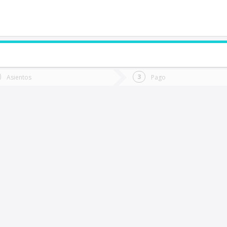
de quieres ir?
Ida
Vuelta
Asientos
Pago
*
Fec
as Cabras
Fecha
de
de
Vuel
Ida