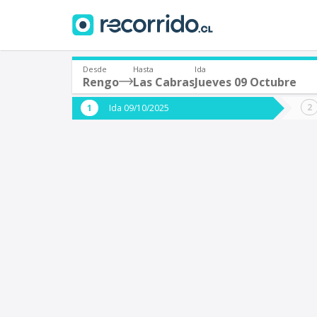
Desde
Hasta
Ida
Rengo
Las Cabras
Jueves 09 Octubre
¿De dónde partes?
¿A dón
Ida 09/10/2025
*
*
Rengo
L
Origen
Destino