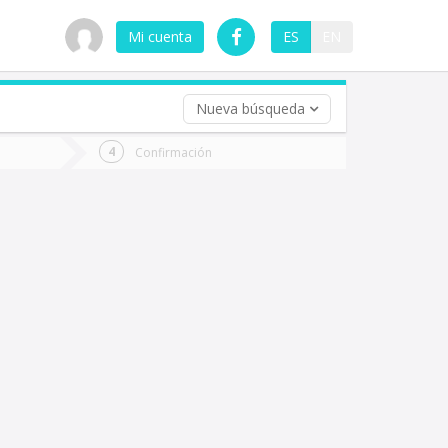
Mi cuenta
ES
EN
Nueva búsqueda
 (opcional)
Confirmación
ha
ta