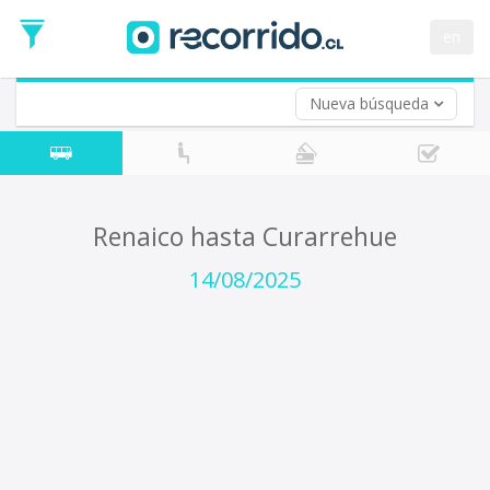
Fecha
de
en
Vuelta (opcional)
Ida
Fecha
de
Nueva búsqueda
Vuelta
Renaico hasta Curarrehue
14/08/2025