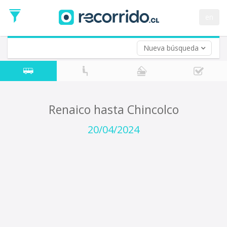
Fecha
de
en
Vuelta (opcional)
Ida
Fecha
de
Nueva búsqueda
Vuelta
Renaico hasta Chincolco
20/04/2024