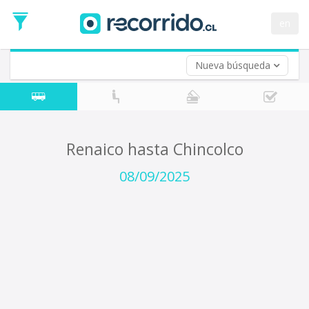
Fecha
de
en
Vuelta (opcional)
Ida
Fecha
de
Nueva búsqueda
Vuelta
Renaico hasta Chincolco
08/09/2025