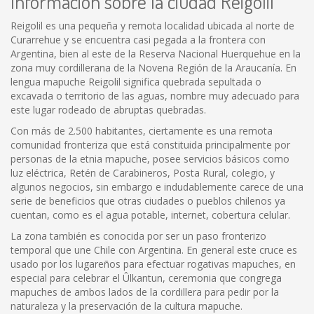
Información sobre la ciudad Reigolil
Reigolil es una pequeña y remota localidad ubicada al norte de
Curarrehue y se encuentra casi pegada a la frontera con
Argentina, bien al este de la Reserva Nacional Huerquehue en la
zona muy cordillerana de la Novena Región de la Araucanía. En
lengua mapuche Reigolil significa quebrada sepultada o
excavada o territorio de las aguas, nombre muy adecuado para
este lugar rodeado de abruptas quebradas.
Con más de 2.500 habitantes, ciertamente es una remota
comunidad fronteriza que está constituida principalmente por
personas de la etnia mapuche, posee servicios básicos como
luz eléctrica, Retén de Carabineros, Posta Rural, colegio, y
algunos negocios, sin embargo e indudablemente carece de una
serie de beneficios que otras ciudades o pueblos chilenos ya
cuentan, como es el agua potable, internet, cobertura celular.
La zona también es conocida por ser un paso fronterizo
temporal que une Chile con Argentina. En general este cruce es
usado por los lugareños para efectuar rogativas mapuches, en
especial para celebrar el Ûlkantun, ceremonia que congrega
mapuches de ambos lados de la cordillera para pedir por la
naturaleza y la preservación de la cultura mapuche.