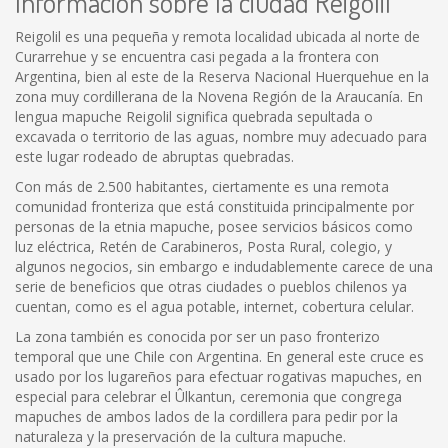
Información sobre la ciudad Reigolil
Reigolil es una pequeña y remota localidad ubicada al norte de
Curarrehue y se encuentra casi pegada a la frontera con
Argentina, bien al este de la Reserva Nacional Huerquehue en la
zona muy cordillerana de la Novena Región de la Araucanía. En
lengua mapuche Reigolil significa quebrada sepultada o
excavada o territorio de las aguas, nombre muy adecuado para
este lugar rodeado de abruptas quebradas.
Con más de 2.500 habitantes, ciertamente es una remota
comunidad fronteriza que está constituida principalmente por
personas de la etnia mapuche, posee servicios básicos como
luz eléctrica, Retén de Carabineros, Posta Rural, colegio, y
algunos negocios, sin embargo e indudablemente carece de una
serie de beneficios que otras ciudades o pueblos chilenos ya
cuentan, como es el agua potable, internet, cobertura celular.
La zona también es conocida por ser un paso fronterizo
temporal que une Chile con Argentina. En general este cruce es
usado por los lugareños para efectuar rogativas mapuches, en
especial para celebrar el Ûlkantun, ceremonia que congrega
mapuches de ambos lados de la cordillera para pedir por la
naturaleza y la preservación de la cultura mapuche.