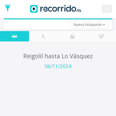
Fecha
de
en
Vuelta (opcional)
Ida
Fecha
de
Nueva búsqueda
Vuelta
Reigolil hasta Lo Vásquez
06/11/2024