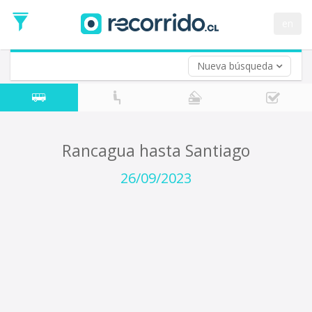
Fecha
de
en
Vuelta (opcional)
Ida
Fecha
de
Nueva búsqueda
Vuelta
Rancagua hasta Santiago
26/09/2023