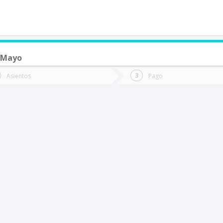
 Mayo
de quieres ir?
Ida
Vuelta
Asientos
Pago
*
Fec
an Carlos de Purén
Fecha
de
de
Vuel
Ida