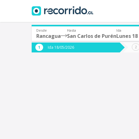
Desde
Hasta
Ida
Rancagua
San Carlos de Purén
Lunes 18
¿De dónde partes?
¿A dón
Ida 18/05/2026
*
*
Rancagua
S
Origen
Destino