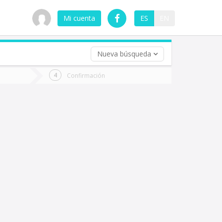
Mi cuenta
ES
EN
Nueva búsqueda
 (opcional)
Confirmación
ha
ta