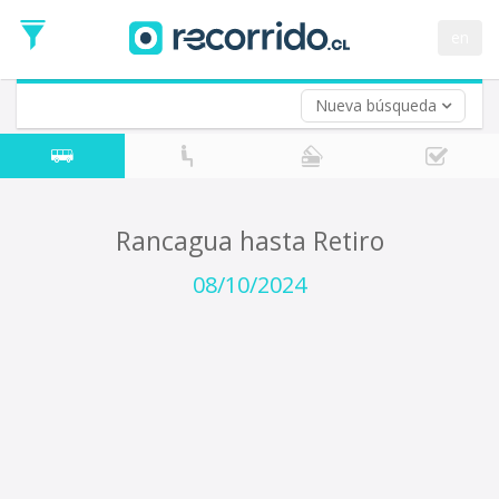
Fecha
de
en
Vuelta (opcional)
Ida
Fecha
de
Nueva búsqueda
Vuelta
Rancagua hasta Retiro
08/10/2024