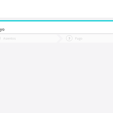
ayo
de quieres ir?
Ida
Vuelta
Asientos
Pago
*
Fec
uinchamali
Fecha
de
de
Vuel
Ida