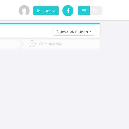
Mi cuenta
ES
EN
Nueva búsqueda
 (opcional)
Confirmación
ha
ta