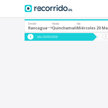
Desde
Hasta
Ida
Rancagua
Quinchamali
Miércoles 20 M
¿De dónde partes?
¿A dón
Ida 20/05/2026
*
*
Rancagua
Q
Origen
Destino