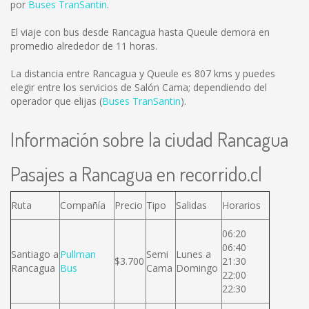
por
Buses TranSantin
.
El viaje con bus desde Rancagua hasta Queule demora en
promedio alrededor de 11 horas.
La distancia entre Rancagua y Queule es
807 kms
y puedes
elegir entre los servicios de Salón Cama; dependiendo del
operador que elijas (
Buses TranSantin
).
Información sobre la ciudad Rancagua
Pasajes a Rancagua en recorrido.cl
Ruta
Compañía
Precio
Tipo
Salidas
Horarios
06:20
06:40
Santiago a
Pullman
Semi
Lunes a
$3.700
21:30
Rancagua
Bus
Cama
Domingo
22:00
22:30