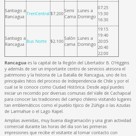
07:25
Santiago a
Semi
Lunes a
TrenCentral
$7.200
15:30
Rancagua
Cama
Domingo
16:30
19:15
19:40
Santiago a
Salón
Lunes a
Bus Norte
$2.100
20:05
Rancagua
cama
Domingo
20:40
22:00
Rancagua
es la capital de la Región del Libertador B. O’Higgins
y además de ser un importante centro de servicios atesora el
patrimonio y la historia de La Batalla de Rancagua, uno de los
principales hitos del proceso de Independencia de Chile y por el
cual se le conoce como Ciudad Histórica. Desde aquí puedes
iniciar un recorrido por diversas comunas del Valle de Cachapoal
para conocer las tradiciones del campo chileno visitando lugares
tan emblemáticos como el pueblo típico de Zúñiga o las Azudas
de Larmahue o el Lago Rapel.
Amplias avenidas, muy buena diagramación y una gran actividad
comercial durante las horas del día son las primeras
impresiones que recibe el visitante al tomar contacto con