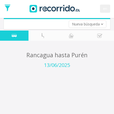
Fecha
de
en
Vuelta (opcional)
Ida
Fecha
de
Nueva búsqueda
Vuelta
Rancagua hasta Purén
13/06/2025