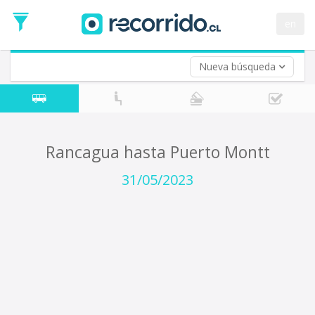
Fecha
de
en
Vuelta (opcional)
Ida
Fecha
de
Nueva búsqueda
Vuelta
Rancagua hasta Puerto Montt
31/05/2023