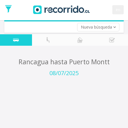
Fecha
de
en
Vuelta (opcional)
Ida
Fecha
de
Nueva búsqueda
Vuelta
Rancagua hasta Puerto Montt
08/07/2025