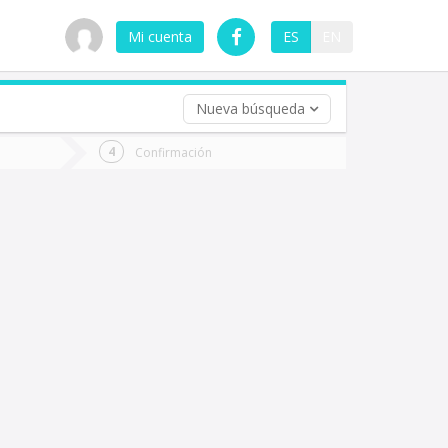
Mi cuenta
ES
EN
Nueva búsqueda
 (opcional)
Confirmación
ha
ta