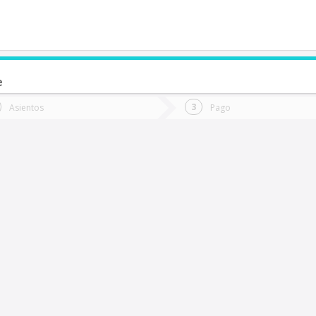
e
de quieres ir?
Ida
Vuelta
Asientos
Pago
*
Fec
olcura
Fecha
de
de
Vuel
Ida