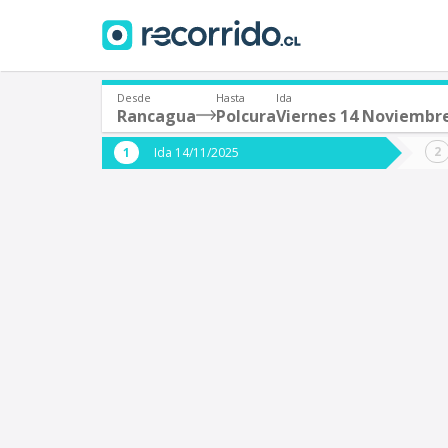
Desde
Hasta
Ida
Rancagua
Polcura
Viernes 14 Noviembr
¿De dónde partes?
¿A dón
Ida 14/11/2025
*
*
Rancagua
P
Origen
Destino