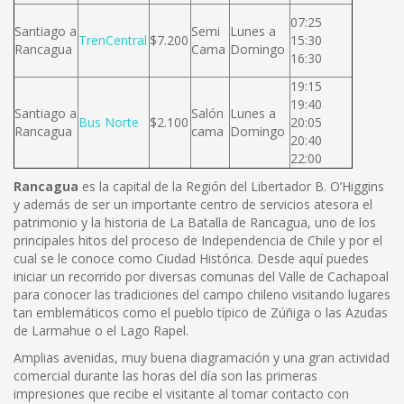
07:25
Santiago a
Semi
Lunes a
TrenCentral
$7.200
15:30
Rancagua
Cama
Domingo
16:30
19:15
19:40
Santiago a
Salón
Lunes a
Bus Norte
$2.100
20:05
Rancagua
cama
Domingo
20:40
22:00
Rancagua
es la capital de la Región del Libertador B. O’Higgins
y además de ser un importante centro de servicios atesora el
patrimonio y la historia de La Batalla de Rancagua, uno de los
principales hitos del proceso de Independencia de Chile y por el
cual se le conoce como Ciudad Histórica. Desde aquí puedes
iniciar un recorrido por diversas comunas del Valle de Cachapoal
para conocer las tradiciones del campo chileno visitando lugares
tan emblemáticos como el pueblo típico de Zúñiga o las Azudas
de Larmahue o el Lago Rapel.
Amplias avenidas, muy buena diagramación y una gran actividad
comercial durante las horas del día son las primeras
impresiones que recibe el visitante al tomar contacto con