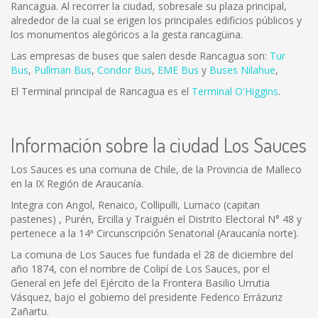
Rancagua. Al recorrer la ciudad, sobresale su plaza principal,
alrededor de la cual se erigen los principales edificios públicos y
los monumentos alegóricos a la gesta rancagüina.
Las empresas de buses que salen desde Rancagua son:
Tur
Bus
,
Pullman Bus
,
Condor Bus
,
EME Bus
y
Buses Nilahue
,
El Terminal principal de Rancagua es el
Terminal O'Higgins
.
Información sobre la ciudad Los Sauces
Los Sauces es una comuna de Chile, de la Provincia de Malleco
en la IX Región de Araucanía.
Integra con Angol, Renaico, Collipulli, Lumaco (capitan
pastenes) , Purén, Ercilla y Traiguén el Distrito Electoral N° 48 y
pertenece a la 14ª Circunscripción Senatorial (Araucanía norte).
La comuna de Los Sauces fue fundada el 28 de diciembre del
año 1874, con el nombre de Colipí de Los Sauces, por el
General en Jefe del Ejército de la Frontera Basilio Urrutia
Vásquez, bajo el gobierno del presidente Federico Errázuriz
Zañartu.