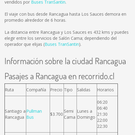
vendidos por
Buses TranSantin
.
El viaje con bus desde Rancagua hasta Los Sauces demora en
promedio alrededor de 6 horas.
La distancia entre Rancagua y Los Sauces es
432 kms
y puedes
elegir entre los servicios de Salón Cama; dependiendo del
operador que elijas (
Buses TranSantin
).
Información sobre la ciudad Rancagua
Pasajes a Rancagua en recorrido.cl
Ruta
Compañía
Precio
Tipo
Salidas
Horarios
06:20
06:40
Santiago a
Pullman
Semi
Lunes a
$3.700
21:30
Rancagua
Bus
Cama
Domingo
22:00
22:30