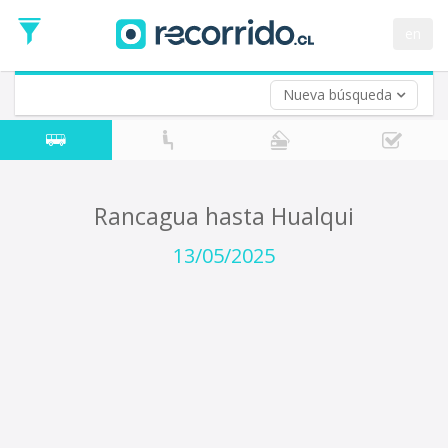
Fecha
de
en
Vuelta (opcional)
Ida
Fecha
de
Nueva búsqueda
Vuelta
Rancagua hasta Hualqui
13/05/2025