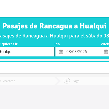
Pasajes de Rancagua a Hualqui
asajes de Rancagua a Hualqui para el sábado 0
 quieres ir?
Ida
Vuel
*
Fech
Hualqui
o
Fecha
de
de
Vuel
Ida
Asientos
Pago