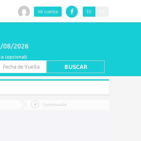
Mi cuenta
ES
EN
8/08/2026
ta (opcional)
a
ta
Confirmación