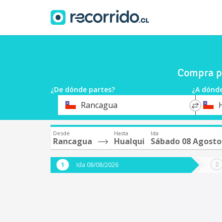
Compra p
¿De dónde partes?
¿A dónde
*
*
Rancagua
Origen
Destin
Desde
Hasta
Ida
Rancagua
Hualqui
Sábado 08 Agosto
Ida 08/08/2026