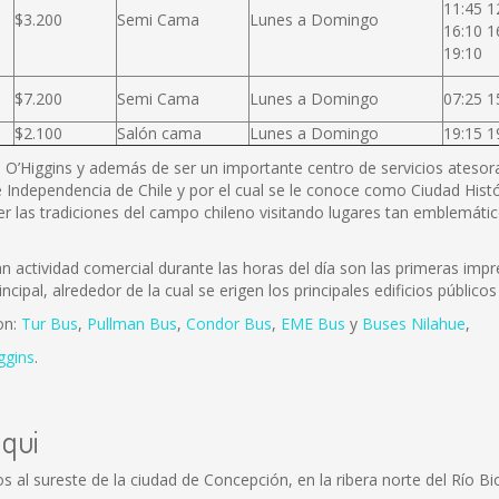
11:45 1
$3.200
Semi Cama
Lunes a Domingo
16:10 1
19:10
$7.200
Semi Cama
Lunes a Domingo
07:25 1
$2.100
Salón cama
Lunes a Domingo
19:15 1
B. O’Higgins y además de ser un importante centro de servicios atesora 
 Independencia de Chile y por el cual se le conoce como Ciudad Histó
r las tradiciones del campo chileno visitando lugares tan emblemátic
actividad comercial durante las horas del día son las primeras impre
incipal, alrededor de la cual se erigen los principales edificios públi
on:
Tur Bus
,
Pullman Bus
,
Condor Bus
,
EME Bus
y
Buses Nilahue
,
ggins
.
lqui
 al sureste de la ciudad de Concepción, en la ribera norte del Río Bi