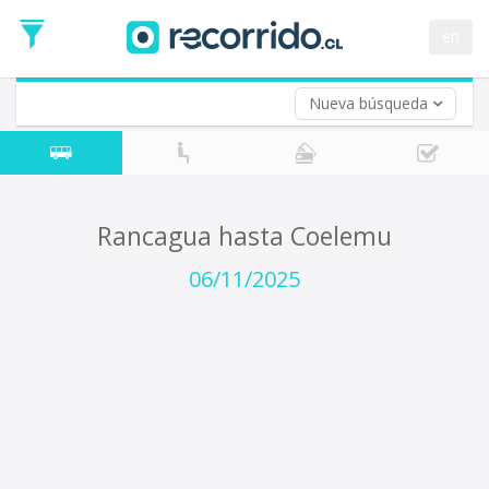
Fecha
de
en
Vuelta (opcional)
Ida
Fecha
de
Nueva búsqueda
Vuelta
Rancagua hasta Coelemu
06/11/2025